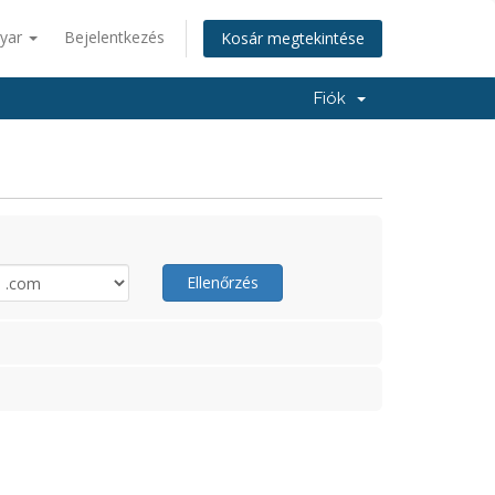
yar
Bejelentkezés
Kosár megtekintése
Fiók
Ellenőrzés