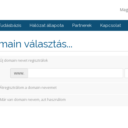
Mag
Tudásbázis
Hálózat állapota
Partnerek
Kapcsolat
ain választás...
Új domain nevet regisztrálok
www.
Átregisztrálom a domain nevemet
Már van domain nevem, azt használom