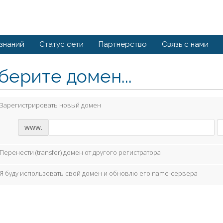
 знаний
Статус сети
Партнерство
Связь с нами
берите домен...
Зарегистрировать новый домен
www.
Перенести (transfer) домен от другого регистратора
Я буду использовать свой домен и обновлю его name-сервера