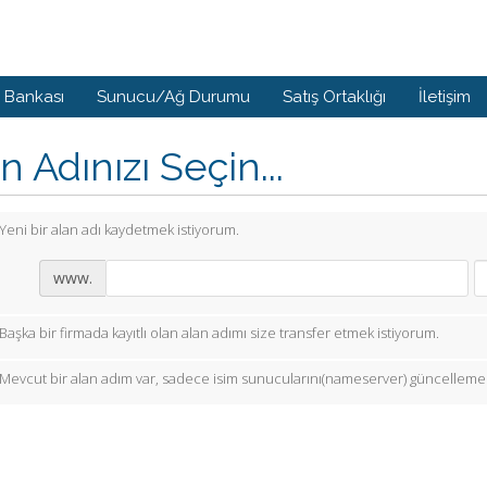
i Bankası
Sunucu/Ağ Durumu
Satış Ortaklığı
İletişim
n Adınızı Seçin...
Yeni bir alan adı kaydetmek istiyorum.
www.
Başka bir firmada kayıtlı olan alan adımı size transfer etmek istiyorum.
Mevcut bir alan adım var, sadece isim sunucularını(nameserver) güncellemek