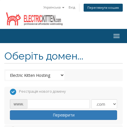
Українська
Вхід
Переглянути кошик
Togg
navig
Оберіть домен...
Реєстрація нового домену
www.
Перевірити