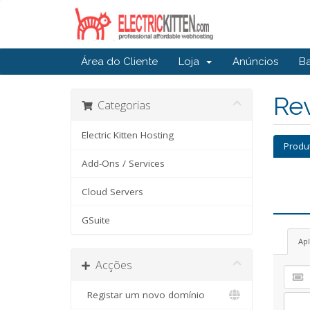
Área do Cliente
Loja
Anúncios
B
Re
Categorias
Electric Kitten Hosting
Produ
Add-Ons / Services
Cloud Servers
GSuite
Ap
Acções
Registar um novo domínio