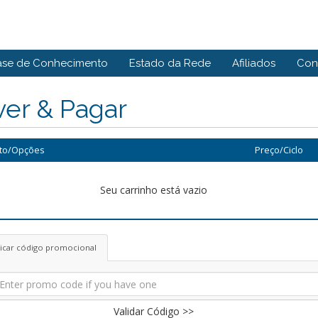
ase de Conhecimento
Estado da Rede
Afiliados
Con
ver & Pagar
to/Opções
Preço/Ciclo
Seu carrinho está vazio
licar código promocional
Validar Código >>