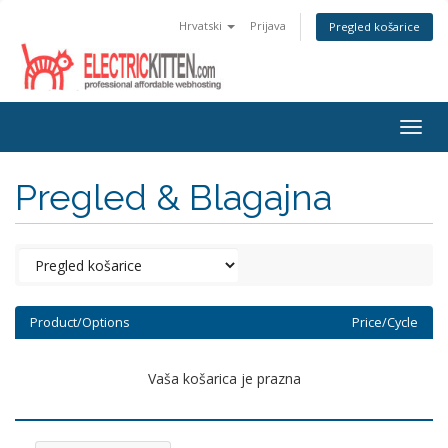
Hrvatski
Prijava
Pregled košarice
Togg
navig
Pregled & Blagajna
Product/Options
Price/Cycle
Vaša košarica je prazna