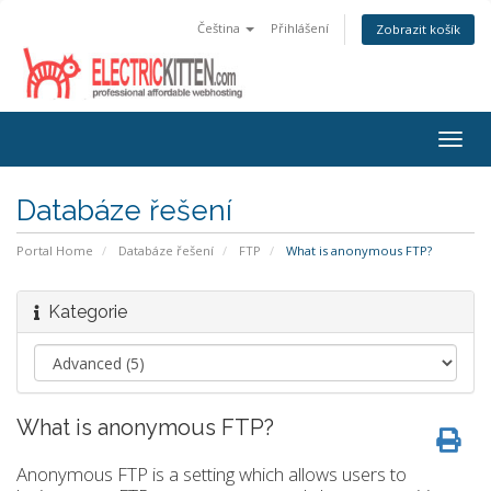
Čeština
Přihlášení
Zobrazit košík
Togg
navig
Databáze řešení
Portal Home
Databáze řešení
FTP
What is anonymous FTP?
Kategorie
What is anonymous FTP?
Anonymous FTP is a setting which allows users to