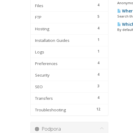
Anonymous
4
Files
Where
5
Search th
FTP
Which 
4
Hosting
By default
1
Installation Guides
1
Logs
4
Preferences
4
Security
3
SEO
4
Transfers
12
Troubleshooting
Podpora