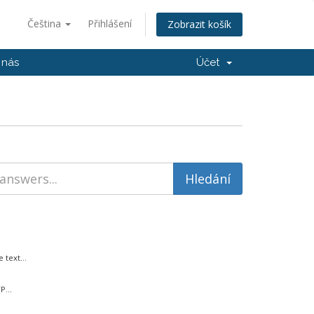
Čeština
Přihlášení
Zobrazit košík
 nás
Účet
text...
P...