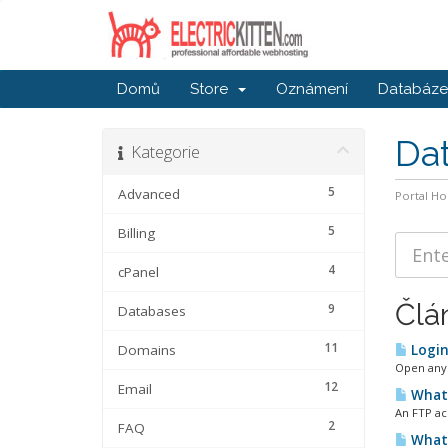
Domů
Store
Oznámení
Databáze 
Da
Kategorie
5
Advanced
Portal H
5
Billing
4
cPanel
Člá
9
Databases
11
Domains
Login
Open any 
12
Email
What 
An FTP acc
2
FAQ
What 