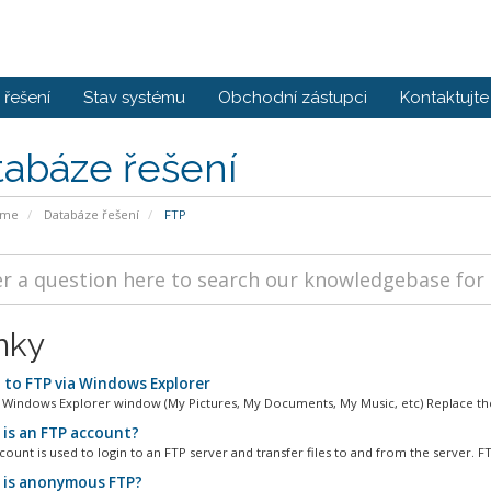
řešení
Stav systému
Obchodní zástupci
Kontaktujte
tabáze řešení
ome
Databáze řešení
FTP
nky
 to FTP via Windows Explorer
Windows Explorer window (My Pictures, My Documents, My Music, etc) Replace the 
is an FTP account?
ount is used to login to an FTP server and transfer files to and from the server. FT
is anonymous FTP?