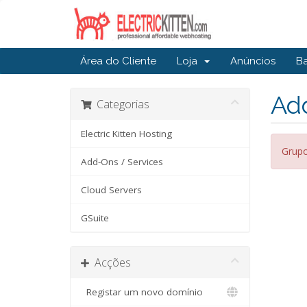
Área do Cliente
Loja
Anúncios
B
Ad
Categorias
Electric Kitten Hosting
Grupo
Add-Ons / Services
Cloud Servers
GSuite
Acções
Registar um novo domínio