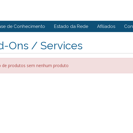
ase de Conhecimento
Estado da Rede
Afiliados
Con
d-Ons / Services
 de produtos sem nenhum produto